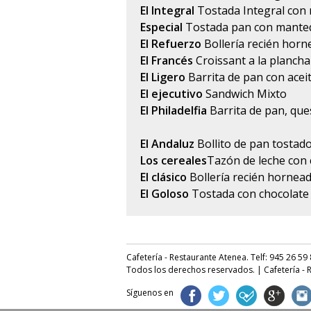
El Integral
Tostada Integral con
Especial
Tostada pan con manteq
El Refuerzo
Bollería recién hor
El Francés
Croissant a la plancha
El Ligero
Barrita de pan con ace
El ejecutivo
Sandwich Mixto
El Philadelfia
Barrita de pan, que
El Andaluz
Bollito de pan tostado
Los cereales
Tazón de leche con 
El clásico
Bollería recién hornea
El Goloso
Tostada con chocolate
Cafetería - Restaurante Atenea. Telf: 945 26 59
Todos los derechos reservados. | Cafetería -
Síguenos en