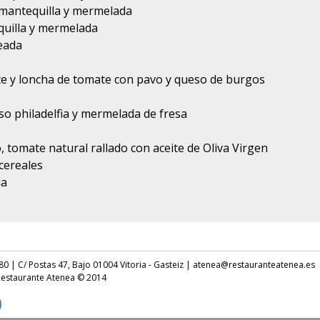
 mantequilla y mermelada
uilla y mermelada
neada
ite y loncha de tomate con pavo y queso de burgos
so philadelfia y mermelada de fresa
, tomate natural rallado con aceite de Oliva Virgen
cereales
da
 80 | C/ Postas 47, Bajo 01004 Vitoria - Gasteiz | atenea@restauranteatenea.es
 Restaurante Atenea © 2014